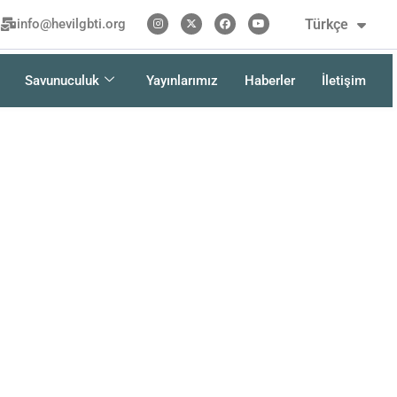
Kurdî
Türkçe
info@hevilgbti.org
فارسی
Savunuculuk
Yayınlarımız
Haberler
İletişim