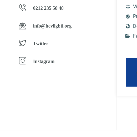
V
0212 235 58 48
P
info@hevilgbti.org
D
F
Twitter
Instagram