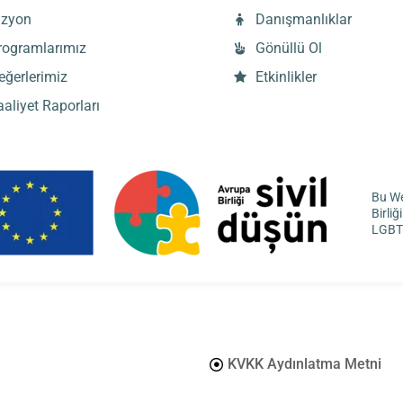
izyon
Danışmanlıklar
rogramlarımız
Gönüllü Ol
eğerlerimiz
Etkinlikler
aaliyet Raporları
Bu We
Birli
LGBTİ
KVKK Aydınlatma Metni