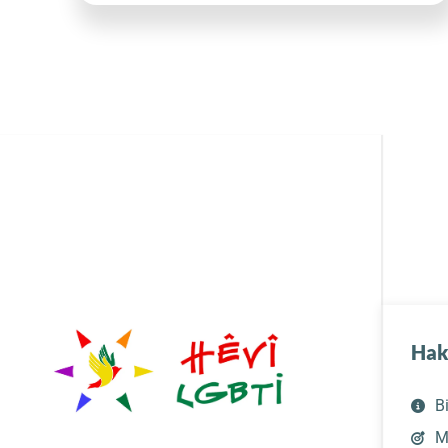
Hak
B
M