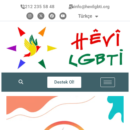
العربية
212 235 58 48
info@hevilgbti.org
Kurdî
Türkçe
فارسی
Destek Ol!