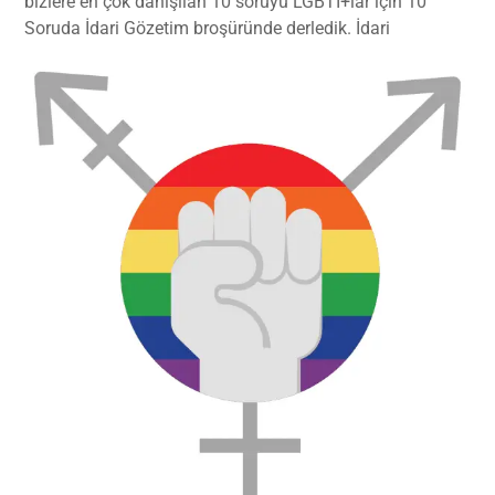
bizlere en çok danışılan 10 soruyu LGBTİ+lar için 10
Soruda İdari Gözetim broşüründe derledik. İdari