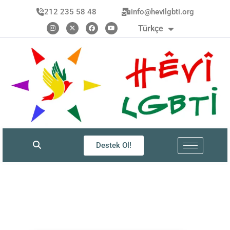
العربية
212 235 58 48
info@hevilgbti.org
Kurdî
Türkçe
فارسی
Destek Ol!