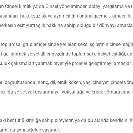
n Cinsel kimlik ya da Cinsel yöneliminden dolayı yargılama ve t
e yaşanılan hukuksuzluk ve ayrımcılığın önüne geçmek amacı ile
erkesin eşit yurttaşlık hakkına sahip olduğu bir dünyayı amaçla
plumsal gruplar içerisinde yer alan seks işçilerinin cinsel sağlı
eliştirmek ve yetkililer nezdinde toplumsal cinsiyet eşitliği, adal
luk çalışmaları yapmak niyetiyle projeler geliştirmeyi amaçlar.
leri doğrultusunda inanç, dil, etnik köken, yaş, cinsiyet, cinsel yö
rımcılığa ve sosyal dışlanmaya, yoksulluğa ve emek sömürüsüne ka
aki her türlü kimliğe sahip bireylerin ya da bu alanda kendisini
arını da aynı şekilde savunur.