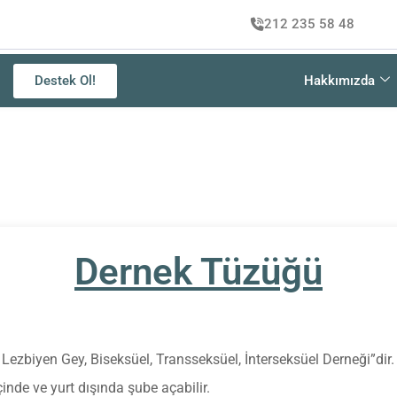
212 235 58 48
Destek Ol!
Hakkımızda
Dernek Tüzüğü
n Lezbiyen Gey, Biseksüel, Transseksüel, İnterseksüel Derneği”dir.
çinde ve yurt dışında şube açabilir.