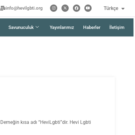
Kurdî
Türkçe
info@hevilgbti.org
فارسی
Savunuculuk
Yayınlarımız
Haberler
İletişim
 Derneğin kısa adı “HeviLgbti”dir. Hevi Lgbti