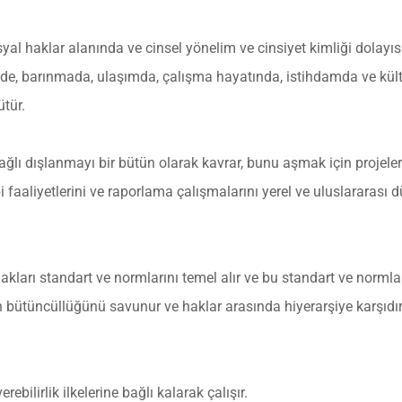
 haklar alanında ve cinsel yönelim ve cinsiyet kimliği dolayısıy
timde, barınmada, ulaşımda, çalışma hayatında, istihdamda ve kült
ütür.
lı dışlanmayı bir bütün olarak kavrar, bunu aşmak için projeler ge
 faaliyetlerini ve raporlama çalışmalarını yerel ve uluslararası 
akları standart ve normlarını temel alır ve bu standart ve normlar
n bütüncüllüğünü savunur ve haklar arasında hiyerarşiye karşıdır
bilirlik ilkelerine bağlı kalarak çalışır.