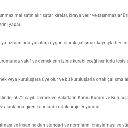
aşınmaz mal satın alır, satar, kiralar, kiraya verir ve taşınmazlar 
erini yapar.
veya uzmanlarla yasalara uygun olarak çalışmak kaydıyla her tür
umunda vakıf ve derneklerin izinle kurabileceği her türlü tesisle
ernek veya kuruluşlara üye olur ve bu kuruluşlarla ortak çalışmala
linde, 5072 sayılı Dernek ve Vakıfların Kamu Kurum ve Kuruluşlar
 alanlarına giren konularda ortak projeler yürütür.
ası ve insan hakları standart ve normlarını onaylaması ve yürü