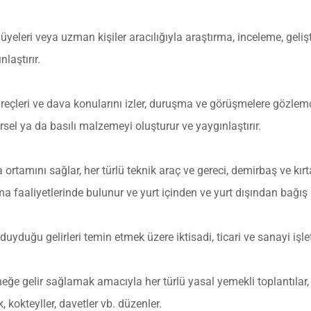
eleri veya uzman kişiler aracılığıyla araştırma, inceleme, gelişti
nlaştırır.
üreçleri ve dava konularını izler, duruşma ve görüşmelere gözlemci
örsel ya da basılı malzemeyi oluşturur ve yaygınlaştırır.
a ortamını sağlar, her türlü teknik araç ve gereci, demirbaş ve kı
faaliyetlerinde bulunur ve yurt içinden ve yurt dışından bağış 
uyduğu gelirleri temin etmek üzere iktisadi, ticari ve sanayi işlet
rneğe gelir sağlamak amacıyla her türlü yasal yemekli toplantılar, k
k, kokteyller, davetler vb. düzenler.