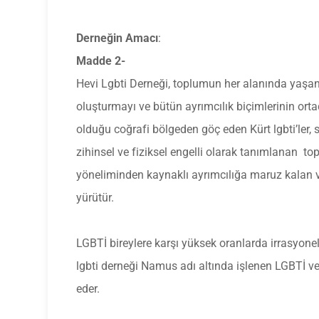
Derneğin Amacı
:
Madde 2-
Hevi Lgbti Derneği, toplumun her alanında yaşanan 
oluşturmayı ve bütün ayrımcılık biçimlerinin ort
olduğu coğrafi bölgeden göç eden Kürt lgbti’ler, 
zihinsel ve fiziksel engelli olarak tanımlanan to
yöneliminden kaynaklı ayrımcılığa maruz kalan v
yürütür.
LGBTİ bireylere karşı yüksek oranlarda irrasyonel 
lgbti derneği Namus adı altında işlenen LGBTİ v
eder.