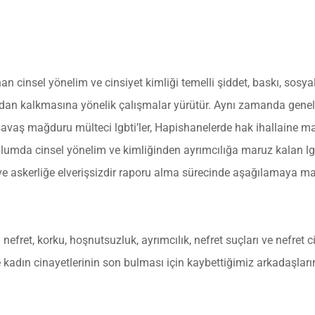
cinsel yönelim ve cinsiyet kimliği temelli şiddet, baskı, sosyal d
adan kalkmasına yönelik çalışmalar yürütür. Aynı zamanda geneld
savaş mağduru mülteci lgbti’ler, Hapishanelerde hak ihallaine mar
plumda cinsel yönelim ve kimliğinden ayrımcılığa maruz kalan lgbt
e askerliğe elverişsizdir raporu alma sürecinde aşağılamaya mar
nefret, korku, hoşnutsuzluk, ayrımcılık, nefret suçları ve nefret 
e kadın cinayetlerinin son bulması için kaybettiğimiz arkadaşla