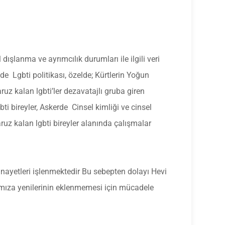
ışlanma ve ayrımcılık durumları ile ilgili veri
e Lgbti politikası, özelde; Kürtlerin Yoğun
uz kalan lgbti’ler dezavatajlı gruba giren
i bireyler, Askerde Cinsel kimliği ve cinsel
uz kalan lgbti bireyler alanında çalışmalar
cinayetleri işlenmektedir Bu sebepten dolayı Hevi
rımıza yenilerinin eklenmemesi için mücadele