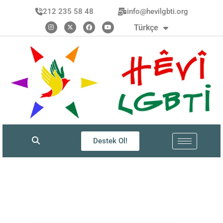
العربية
212 235 58 48
info@hevilgbti.org
Kurdî
Türkçe
فارسی
Destek Ol!