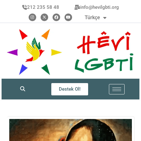
العربية
212 235 58 48
info@hevilgbti.org
Kurdî
Türkçe
فارسی
Destek Ol!