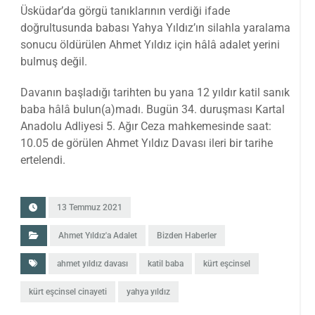
Üsküdar’da görgü tanıklarının verdiği ifade
doğrultusunda babası Yahya Yıldız’ın silahla yaralama
sonucu öldürülen Ahmet Yıldız için hâlâ adalet yerini
bulmuş değil.
Davanın başladığı tarihten bu yana 12 yıldır katil sanık
baba hâlâ bulun(a)madı. Bugün 34. duruşması Kartal
Anadolu Adliyesi 5. Ağır Ceza mahkemesinde saat:
10.05 de görülen Ahmet Yıldız Davası ileri bir tarihe
ertelendi.
13 Temmuz 2021
Ahmet Yıldız'a Adalet
Bizden Haberler
ahmet yıldız davası
katil baba
kürt eşcinsel
kürt eşcinsel cinayeti
yahya yıldız