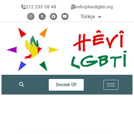
العربية
212 235 58 48
info@hevilgbti.org
Kurdî
Türkçe
فارسی
Destek Ol!