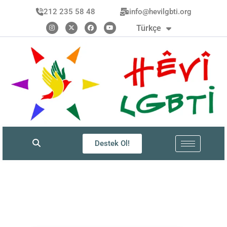
العربية
212 235 58 48
info@hevilgbti.org
Kurdî
Türkçe
فارسی
Destek Ol!