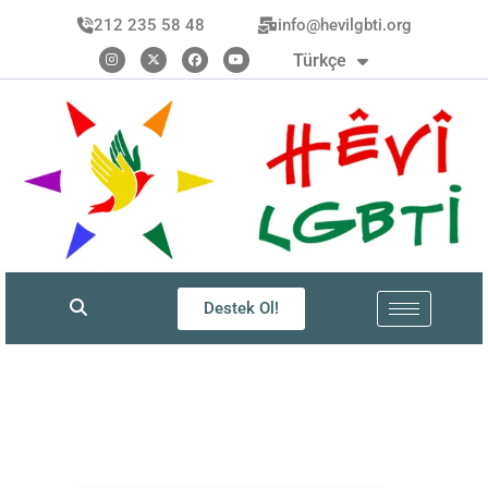
العربية
212 235 58 48
info@hevilgbti.org
Kurdî
Türkçe
فارسی
Destek Ol!